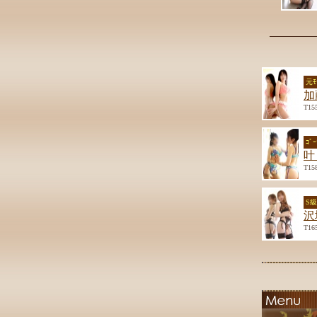
元ﾓ
加
T15
ｺﾞ
叶
T15
S
沢
T16