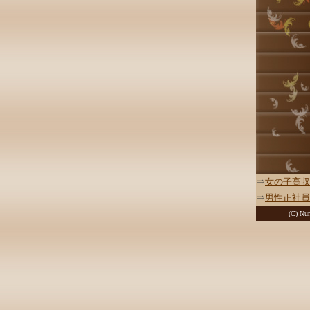
⇒
女の子高収
⇒
男性正社員
(C) Nur