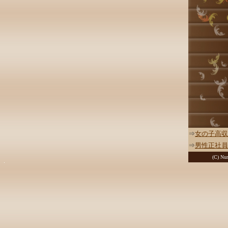
⇒
女の子高収
⇒
男性正社員
(C) Nur