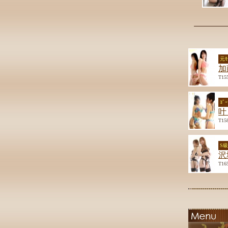
元ﾓ
加
T15
ｺﾞ
叶
T15
S
沢
T16