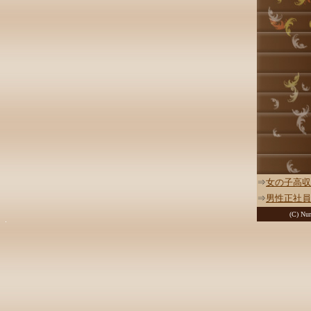
⇒
女の子高収
⇒
男性正社員
(C) Nur