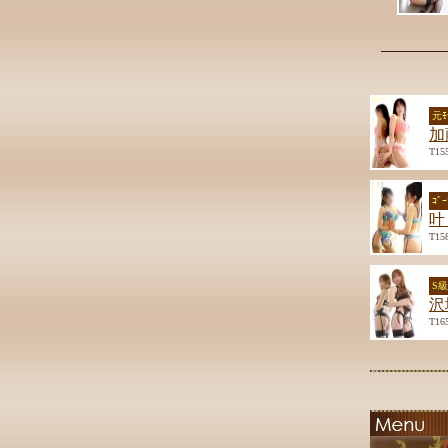
元ﾓ
加
T15
ｺﾞ
叶
T15
S
沢
T16