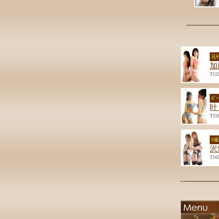
元ﾓ
加
T15
ｺﾞ
叶
T15
S
沢
T16