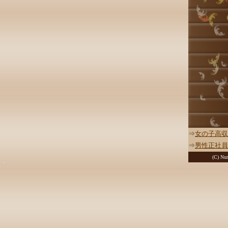
⇒
女の子高収
⇒
男性正社員
(C) Nur