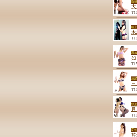
悩
大
T1
極
木
T1
調
如
T1
超
三
T1
快
月
T1
変
芹