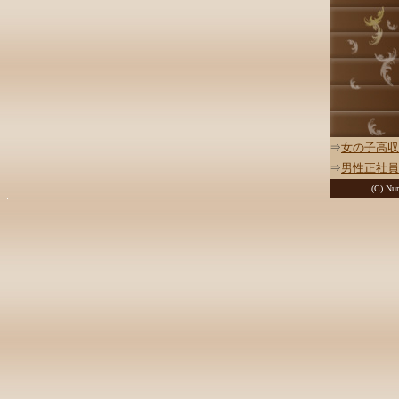
⇒
女の子高収
⇒
男性正社員
(C) Nur