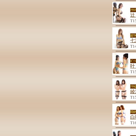
ｱﾅ
辻
T1
超ｳﾙ
七
T1
ｺﾞ
叶
T1
ｱﾅ
綾
T1
悶
白
T1