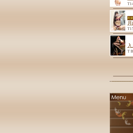
T1
黒
月
T1
入
T 