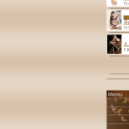
T1
黒
月
T1
入
T 