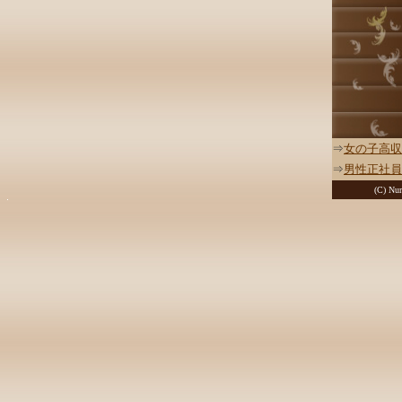
⇒
女の子高収
⇒
男性正社員
(C) Nur