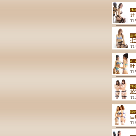
ｱﾅ
辻
T1
超ｳﾙ
七
T1
ｺﾞ
叶
T1
ｱﾅ
綾
T1
悶
白
T1