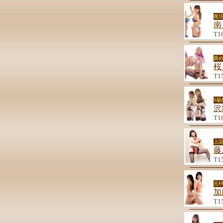
復
南
T1
責
桜
T1
S
沢
T1
上品
藤
T1
元ﾓ
加
T1