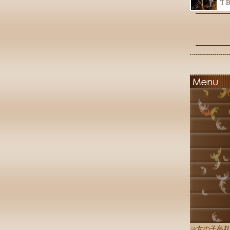
T 
⇒
女の子高収