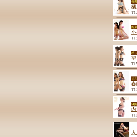
長
橘
T1
拘束
小
T1
感
望
T1
甘
春
T1
M
内
T1
入