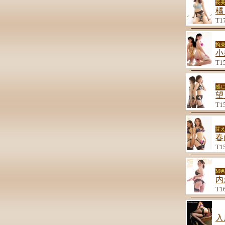
長
橘
T1
拘束
小
T1
感
望
T1
甘
春
T1
M
内
T1
入