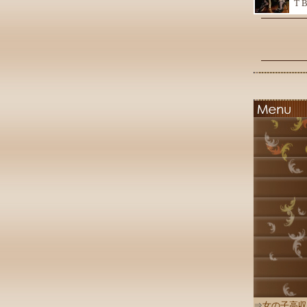
T 
⇒
女の子高収