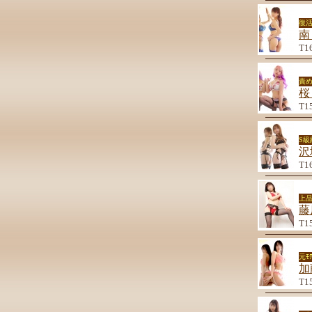
復
南
T1
責
桜
T1
S
沢
T1
上品
藤
T1
元ﾓ
加
T1