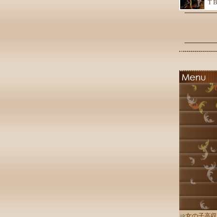
T 
⇒
女の子高収