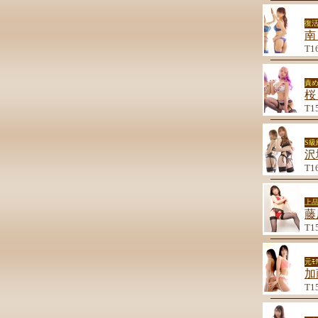
復
南
T1
責
桜
T1
S
沢
T1
上品
藤
T1
元ﾓ
加
T1