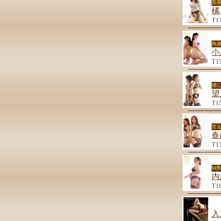
長
橘
T1
拘束
小
T1
感
望
T1
甘
春
T1
M
内
T1
入