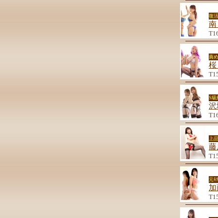
復
南
T1
責
桜
T1
S
沢
T1
上品
藤
T1
元ﾓ
加
T1