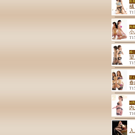
長
橘
T1
拘束
小
T1
感
望
T1
甘
春
T1
M
内
T1
入