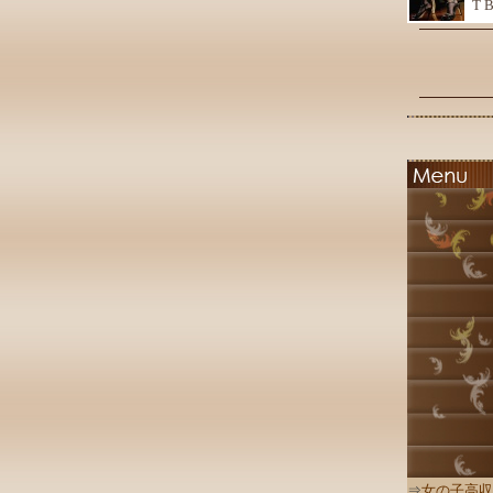
T 
⇒
女の子高収