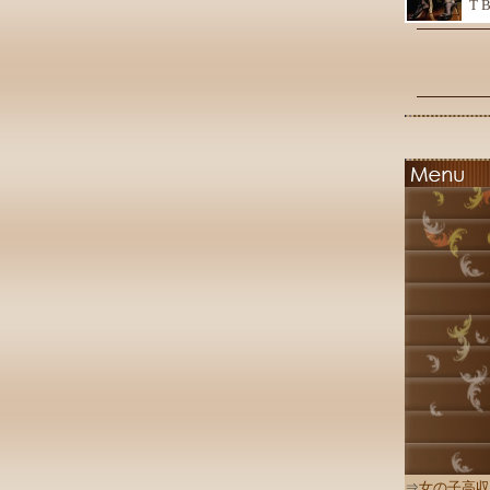
T 
⇒
女の子高収