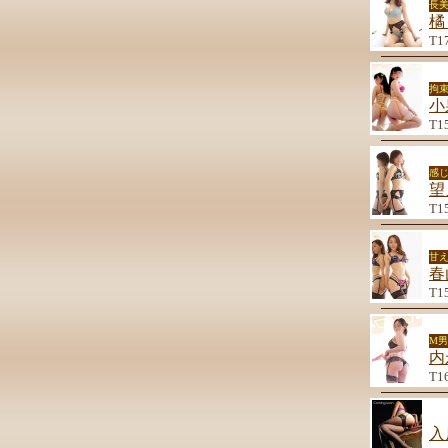
長
橘
T1
拘束
小
T1
感
望
T1
甘
春
T1
M
内
T1
入