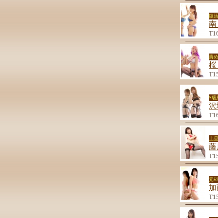
復
南
T1
責
桜
T1
S
沢
T1
上品
藤
T1
元ﾓ
加
T1