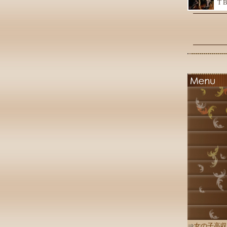
T 
⇒
女の子高収