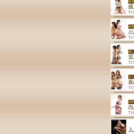
長
橘
T1
拘束
小
T1
感
望
T1
甘
春
T1
M
内
T1
入