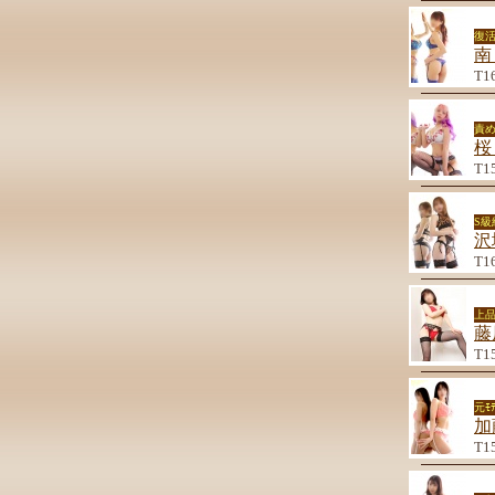
復
南
T1
責
桜
T1
S
沢
T1
上品
藤
T1
元ﾓ
加
T1