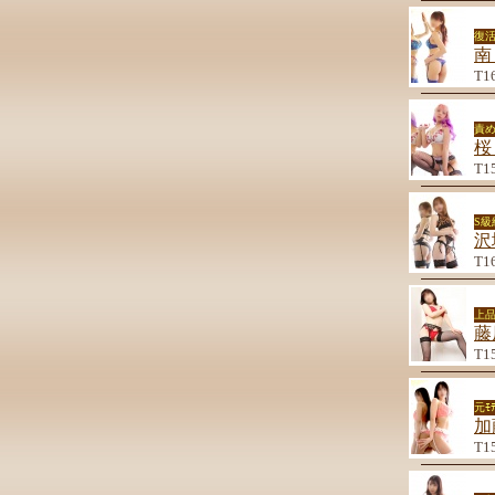
復
南
T1
責
桜
T1
S
沢
T1
上品
藤
T1
元ﾓ
加
T1