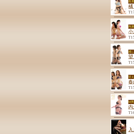
長
橘
T1
拘束
小
T1
感
望
T1
甘
春
T1
M
内
T1
入