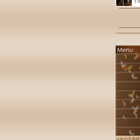
T 
⇒
女の子高収