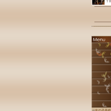
T 
⇒
女の子高収