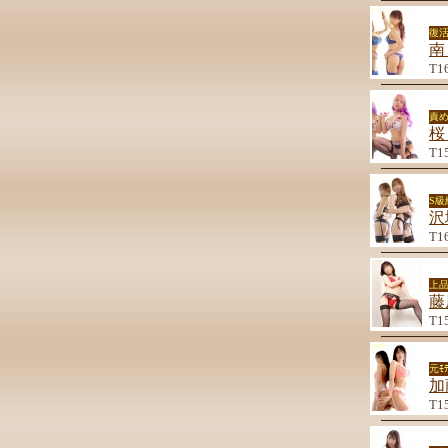
復
南
T1
責
桜
T1
S
沢
T1
上品
藤
T1
元ﾓ
加
T1