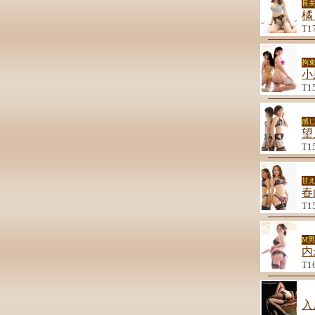
長
橘
T1
拘束
小
T1
感
望
T1
甘
春
T1
M
内
T1
入