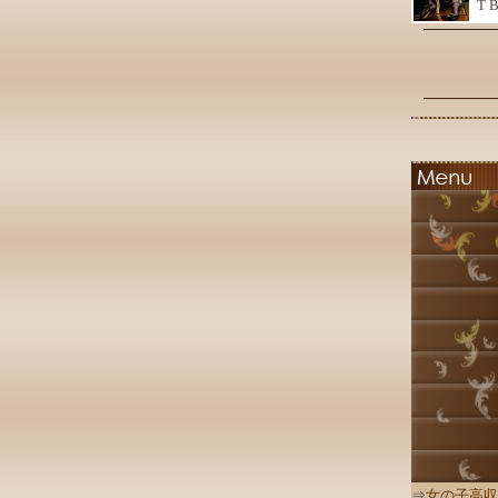
T 
⇒
女の子高収