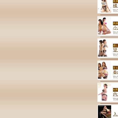
長
橘
T1
拘束
小
T1
感
望
T1
甘
春
T1
M
内
T1
入