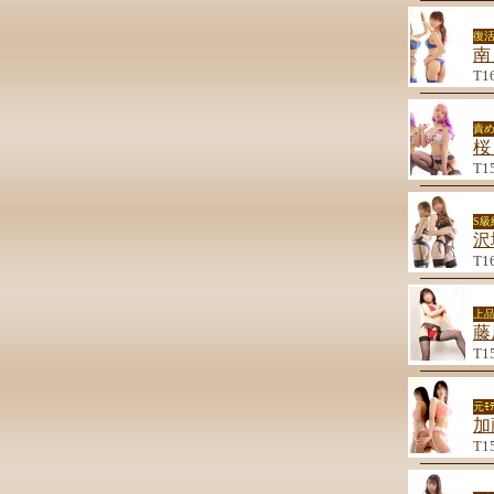
復
南
T1
責
桜
T1
S
沢
T1
上品
藤
T1
元ﾓ
加
T1