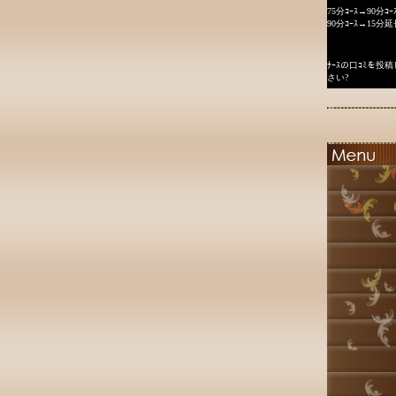
75分ｺｰｽ→90分ｺｰ
90分ｺｰｽ→15分延
ﾅｰｽの口ｺﾐを
さい?