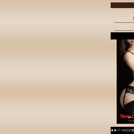
★★ﾍﾌﾞﾝの口ｺ