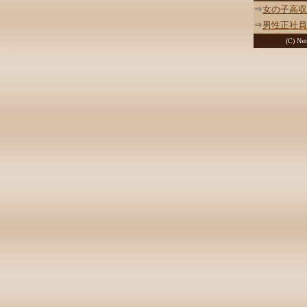
⇒
女の子高収
⇒
男性正社員
(C) Nur