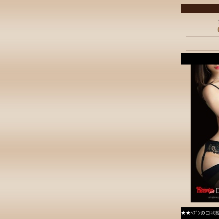
★★ﾍﾌﾞﾝの口ｺ