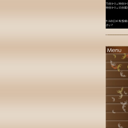
75分ｺｰｽ→90分ｺｰ
90分ｺｰｽ→15分延
ﾅｰｽの口ｺﾐを
さい?