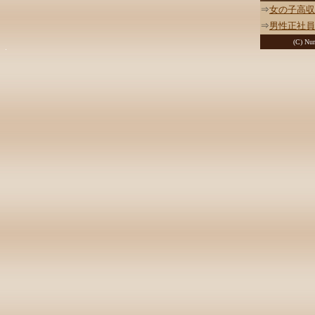
⇒
女の子高収
⇒
男性正社員
(C) Nur