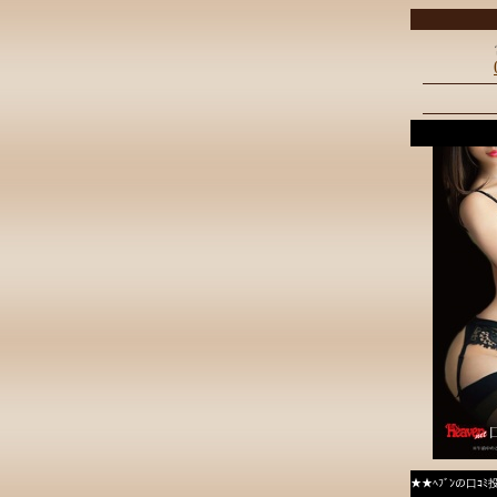
★★ﾍﾌﾞﾝの口ｺ