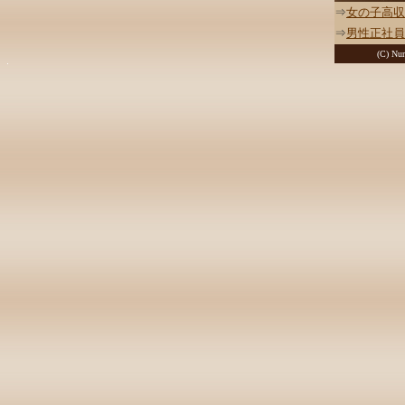
⇒
女の子高収
⇒
男性正社員
(C) Nur