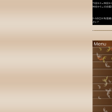
75分ｺｰｽ→90分ｺｰ
90分ｺｰｽ→15分延
ﾅｰｽの口ｺﾐを
さい?