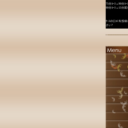
75分ｺｰｽ→90分ｺｰ
90分ｺｰｽ→15分延
ﾅｰｽの口ｺﾐを
さい?