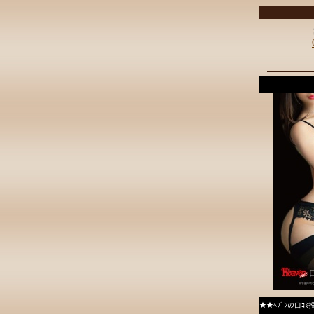
★★ﾍﾌﾞﾝの口ｺ