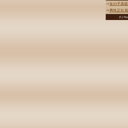
⇒
女の子高収
⇒
男性正社員
(C) Nur