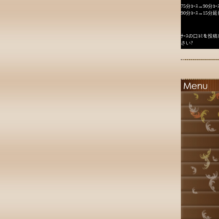
75分ｺｰｽ→90分ｺｰ
90分ｺｰｽ→15分延
ﾅｰｽの口ｺﾐを
さい?