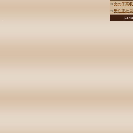
⇒
女の子高収
⇒
男性正社員
(C) Nur