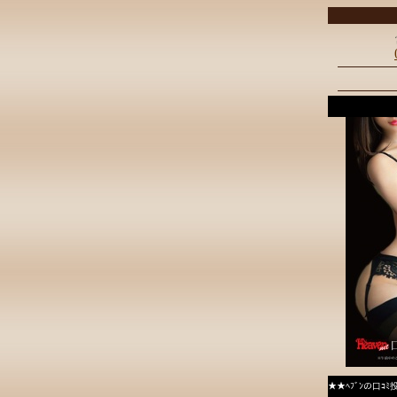
★★ﾍﾌﾞﾝの口ｺ