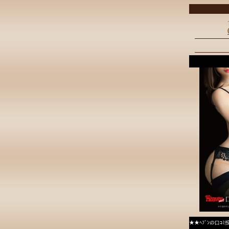
★★ﾍﾌﾞﾝの口ｺ