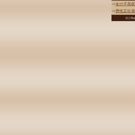
⇒
女の子高収
⇒
男性正社員
(C) Nur