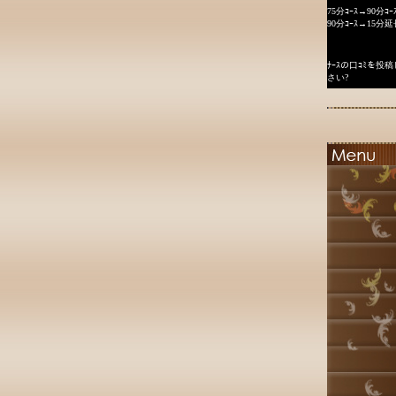
75分ｺｰｽ→90分ｺｰ
90分ｺｰｽ→15分延
ﾅｰｽの口ｺﾐを
さい?