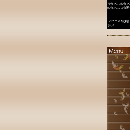
75分ｺｰｽ→90分ｺｰ
90分ｺｰｽ→15分延
ﾅｰｽの口ｺﾐを
さい?