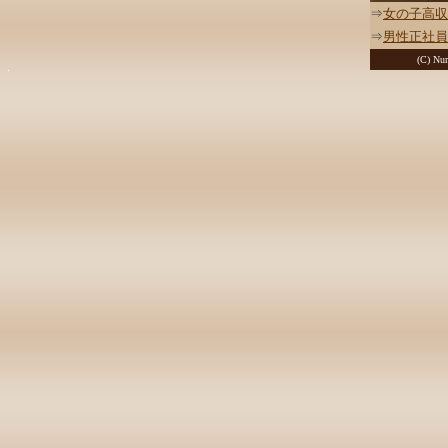
⇒
女の子高収
⇒
男性正社員
(C) Nur