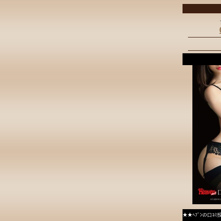
★★ﾍﾌﾞﾝの口ｺ