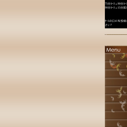
75分ｺｰｽ→90分ｺｰ
90分ｺｰｽ→15分延
ﾅｰｽの口ｺﾐを
さい?