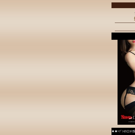
★★ﾍﾌﾞﾝの口ｺ