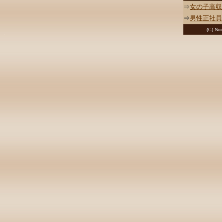
⇒
女の子高収
⇒
男性正社員
(C) Nur