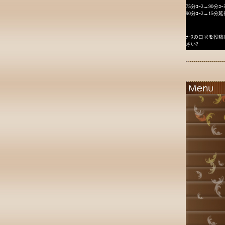
75分ｺｰｽ→90分ｺｰ
90分ｺｰｽ→15分延
ﾅｰｽの口ｺﾐを
さい?