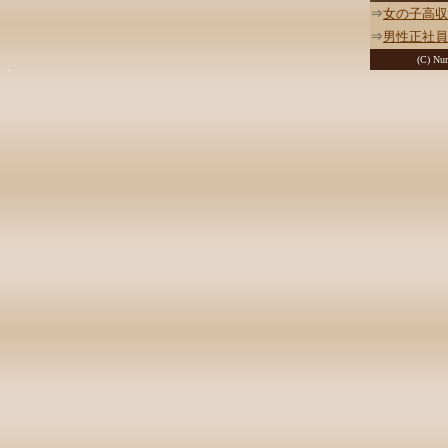
⇒
女の子高収
⇒
男性正社員
(C) Nur