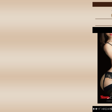
★★ﾍﾌﾞﾝの口ｺ