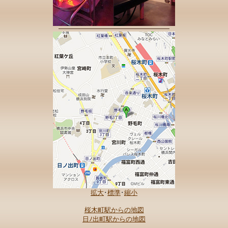
拡大
･
標準
･
縮小
桜木町駅からの地図
日ﾉ出町駅からの地図